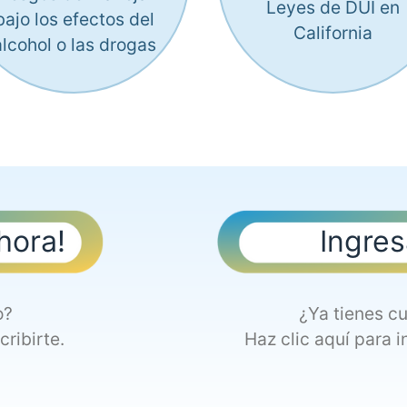
Leyes de DUI en
bajo los efectos del
California
alcohol o las drogas
hora!
Ingres
o?
¿Ya tienes c
cribirte.
Haz clic aquí para i